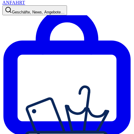
ANFAHRT
Geschäfte, News, Angebote…