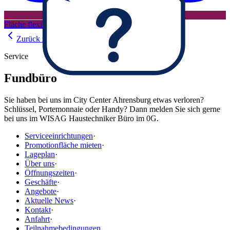
Fläche flexibel mieten
Zurück zur Übersicht
Service
Fundbüro
Sie haben bei uns im City Center Ahrensburg etwas verloren?
Schlüssel, Portemonnaie oder Handy? Dann melden Sie sich gerne
bei uns im WISAG Haustechniker Büro im 0G.
Serviceeinrichtungen
·
Promotionfläche mieten
·
Lageplan
·
Über uns
·
Öffnungszeiten
·
Geschäfte
·
Angebote
·
Aktuelle News
·
Kontakt
·
Anfahrt
·
Teilnahmebedingungen