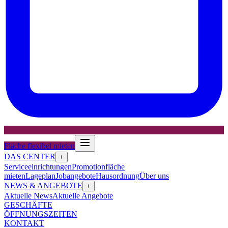
Fläche flexibel mieten
DAS CENTER
+
Serviceeinrichtungen
Promotionfläche
mieten
Lageplan
Jobangebote
Hausordnung
Über uns
NEWS & ANGEBOTE
+
Aktuelle News
Aktuelle Angebote
GESCHÄFTE
ÖFFNUNGSZEITEN
KONTAKT