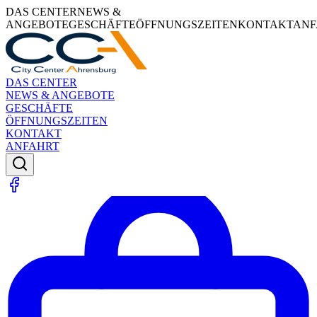
DAS CENTER
NEWS &
ANGEBOTE
GESCHÄFTE
ÖFFNUNGSZEITEN
KONTAKT
ANF
DAS CENTER
NEWS & ANGEBOTE
GESCHÄFTE
ÖFFNUNGSZEITEN
KONTAKT
ANFAHRT