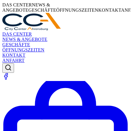
DAS CENTER
NEWS &
ANGEBOTE
GESCHÄFTE
ÖFFNUNGSZEITEN
KONTAKT
ANF
DAS CENTER
NEWS & ANGEBOTE
GESCHÄFTE
ÖFFNUNGSZEITEN
KONTAKT
ANFAHRT