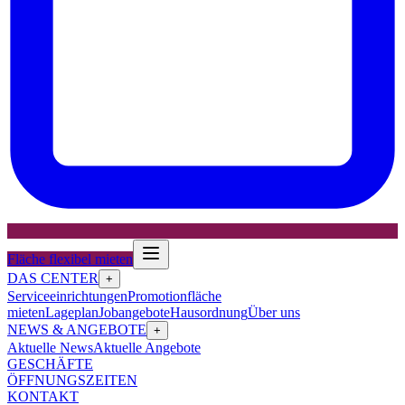
Fläche flexibel mieten
DAS CENTER
+
Serviceeinrichtungen
Promotionfläche
mieten
Lageplan
Jobangebote
Hausordnung
Über uns
NEWS & ANGEBOTE
+
Aktuelle News
Aktuelle Angebote
GESCHÄFTE
ÖFFNUNGSZEITEN
KONTAKT